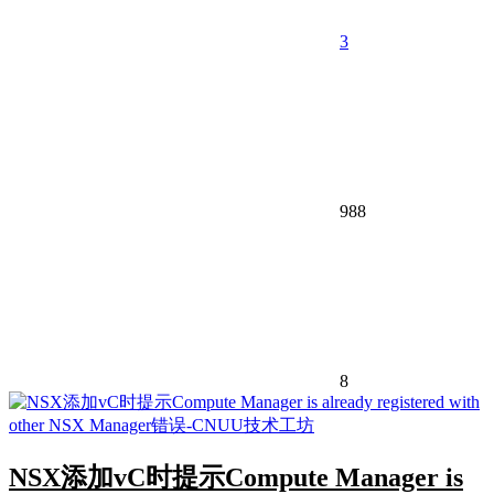
3
988
8
NSX添加vC时提示Compute Manager is