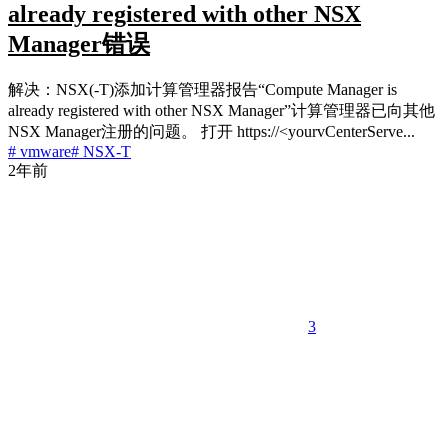
already registered with other NSX
Manager错误
解决：NSX(-T)添加计算管理器报告“Compute Manager is
already registered with other NSX Manager”计算管理器已向其他
NSX Manager注册的问题。 打开 https://<yourvCenterServe...
# vmware
# NSX-T
2年前
3