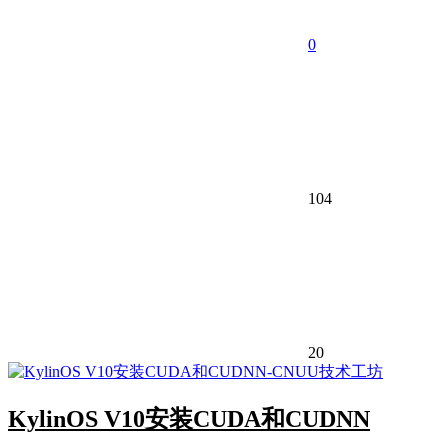
0
104
20
KylinOS V10安装CUDA和CUDNN