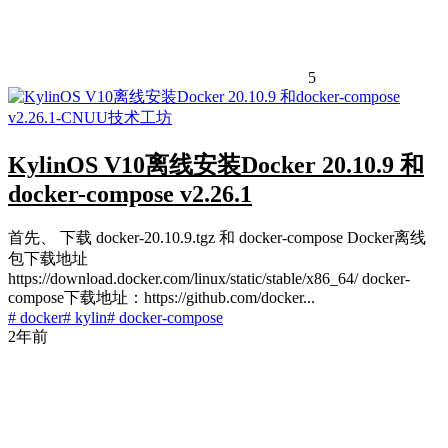
5
KylinOS V10离线安装Docker 20.10.9 和
docker-compose v2.26.1
首先、 下载 docker-20.10.9.tgz 和 docker-compose Docker离线
包下载地址
https://download.docker.com/linux/static/stable/x86_64/ docker-
compose下载地址：https://github.com/docker...
# docker
# kylin
# docker-compose
2年前