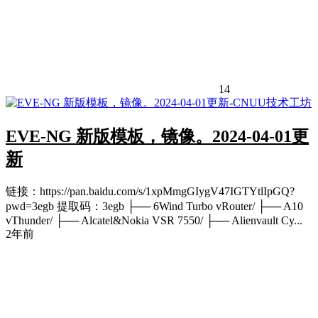
14
EVE-NG 新版模板，镜像。2024-04-01更
新
链接：https://pan.baidu.com/s/1xpMmgGIygV47IGTYtlIpGQ?
pwd=3egb 提取码：3egb ├── 6Wind Turbo vRouter/ ├── A10
vThunder/ ├── Alcatel&Nokia VSR 7550/ ├── Alienvault Cy...
2年前