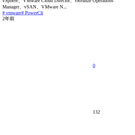
vSphere、VMware Cloud Director、vRealize Operations
Manager、vSAN、VMware N...
# vmware
# PowerCli
2年前
0
132