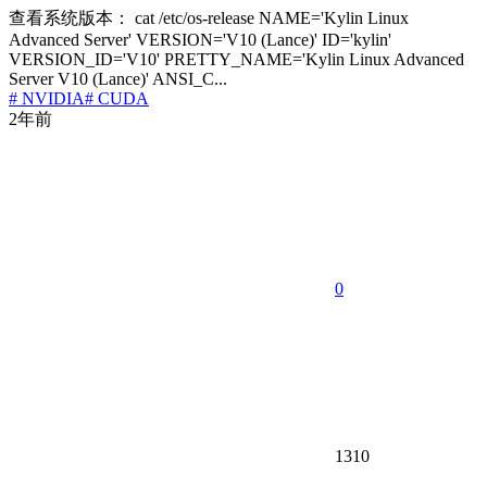
查看系统版本： cat /etc/os-release NAME='Kylin Linux
Advanced Server' VERSION='V10 (Lance)' ID='kylin'
VERSION_ID='V10' PRETTY_NAME='Kylin Linux Advanced
Server V10 (Lance)' ANSI_C...
# NVIDIA
# CUDA
2年前
0
1310