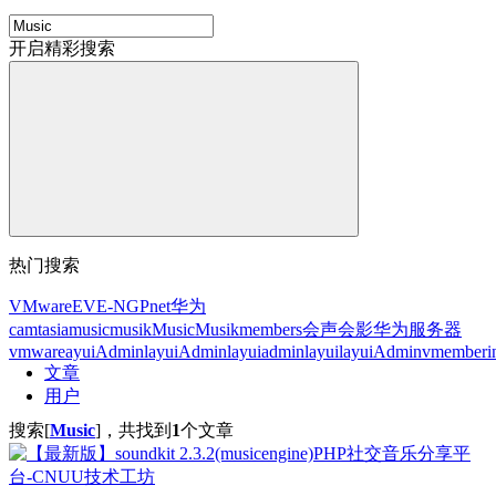
开启精彩搜索
热门搜索
VMware
EVE-NG
Pnet
华为
camtasia
music
musik
Music
Musik
members
会声会影
华为服务器
vmware
ayuiAdmin
layuiAdmin
layuiadmin
layui
layuiAdminv
member
i
文章
用户
搜索[
Music
]，共找到
1
个文章