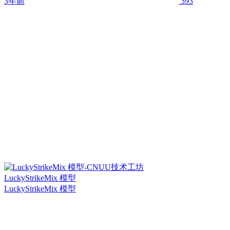
3年前
393
LuckyStrikeMix 模型
LuckyStrikeMix 模型