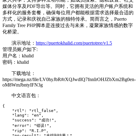
媒体分享及PDF导出等。同时，它拥有灵活的用户账户系统和
多样化的服务套餐，确保每位用户都能根据需求选择最合适的
方式，记录和庆祝自己家族的独特传承。简而言之，Puerto
Family Tree PHP脚本是连接过去与未来，凝聚家族情感的数字
化桥梁。
演示地址：
https://puertokhalid.com/puertotree/v1.5
管理员账户如下:
用户名：khalid
密码：khalid
下载地址：
https://mega.nz/file/LV0hyJbR#rXQJwdIQ7fnnIrOHJZbXm2Bg0en-
oM8WmJbntyIFN3g
中文语言包：
{

    "rtl": "rtl_false",

    "lang": "en",

    "success": "成功!",

    "error": "错误!",

    "rip": "R.I.P",

    "no-result": "未找到结果！",
