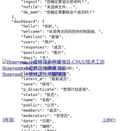
        "logout": "您确定要退出登录吗？",

        "nofile": "未选择文件...",

        "de_mem": "您确定要删除这个成员吗？"

    },

    "dashboard": {

        "hello": "你好,",

        "welcome": "欢迎再次回到您的控制面板。",

        "families": "家族",

        "users": "用户",

        "responses": "成员",

        "questions": "图片",

        "days": "天",

        "months": "月",

Honeygain 小蜜蜂国外网赚项目
        "new_u": "新用户（24小时）",

        "latest_f": "最新家族",

Honeygain 小蜜蜂国外网赚项目
        "latest_m": "最新成员",

        "save": "保存",

        "p_disacticate": "禁用计划选项",

        "status": "状态",

        "name": "名称",

        "public": "公开",

        "members": "成员",

        "moderators": "管理员",

5年前
1.8W+
        "date": "日期",

        "edit": "编辑",
