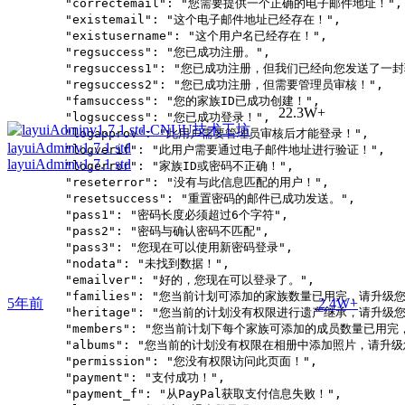
        "correctemail": "您需要提供一个正确的电子邮件地址！",

        "existemail": "这个电子邮件地址已经存在！",

        "existusername": "这个用户名已经存在！",

        "regsuccess": "您已成功注册。",

        "regsuccess1": "您已成功注册，但我们已经向您发送了一封
        "regsuccess2": "您已成功注册，但需要管理员审核！",

        "famsuccess": "您的家族ID已成功创建！",

22.3W+
        "logsuccess": "您已成功登录！",

        "logapprov": "此用户需要管理员审核后才能登录！",

layuiAdminv1.7.1 std
        "logverif": "此用户需要通过电子邮件地址进行验证！",

layuiAdminv1.7.1 std
        "logerror": "家族ID或密码不正确！",

        "reseterror": "没有与此信息匹配的用户！",

        "resetsuccess": "重置密码的邮件已成功发送。",

        "pass1": "密码长度必须超过6个字符",

        "pass2": "密码与确认密码不匹配",

        "pass3": "您现在可以使用新密码登录",

        "nodata": "未找到数据！",

        "emailver": "好的，您现在可以登录了。",

        "families": "您当前计划可添加的家族数量已用完，请升级
5年前
2.4W+
        "heritage": "您当前的计划没有权限进行遗产继承，请升级
        "members": "您当前计划下每个家族可添加的成员数量已用
        "albums": "您当前的计划没有权限在相册中添加照片，请升
        "permission": "您没有权限访问此页面！",

        "payment": "支付成功！",

        "payment_f": "从PayPal获取支付信息失败！",
