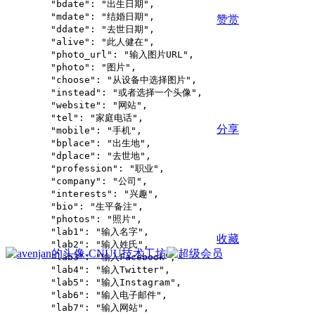
        "bdate": "出生日期",

        "mdate": "结婚日期",

赞赏
        "ddate": "去世日期",

        "alive": "此人健在",

        "photo_url": "输入图片URL",

        "photo": "图片",

        "choose": "从设备中选择图片",

        "instead": "或者选择一个头像",

        "website": "网站",

        "tel": "家庭电话",

分享
        "mobile": "手机",

        "bplace": "出生地",

        "dplace": "去世地",

        "profession": "职业",

        "company": "公司",

        "interests": "兴趣",

        "bio": "生平备注",

        "photos": "照片",

        "lab1": "输入名字",

收藏
        "lab2": "输入姓氏",

        "lab3": "输入Facebook",

        "lab4": "输入Twitter",

        "lab5": "输入Instagram",

        "lab6": "输入电子邮件",

        "lab7": "输入网站",
