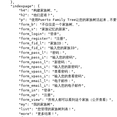
    },

    "indexpage": {

        "h4": "构建家族树。",

        "h2": "他们是谁？",

        "p": "使用Puerto Family Tree让您的家族树活
        "form_b": "不仅仅是一个家族树。",

        "form_s": "家族记忆的新家",

        "form_login": "登录",

        "form_register": "注册",

        "form_fid_l": "家族ID：",

        "form_fid_i": "输入您的家族ID",

        "form_pass_l": "密码：",

        "form_pass_i": "输入您的密码",

        "form_npass_l": "新密码：",

        "form_npass_i": "输入您的新密码",

        "form_vpass_l": "查看密码：",

        "form_vpass_i": "输入您的查看密码",

        "form_email_l": "电子邮件：",

        "form_email_i": "输入您的电子邮件",

        "form_in": "登录",

        "form_up": "注册",

        "form_view": "所有人都可以看到这个家族（公开查看）",

        "my": "我的家族树",

        "list": "您管理的家族树列表！",

        "more": "更多结果！",
