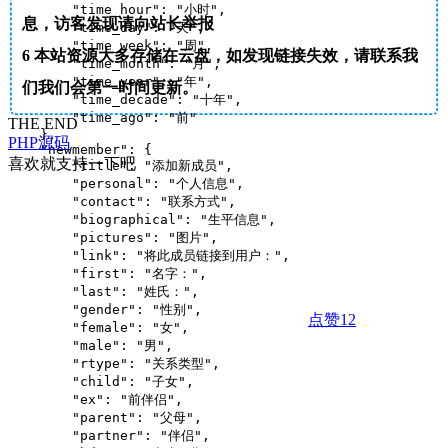
        "time_hour": "小时",

息，访客发现请向站长举报
        "time_day": "天",

        "time_week": "周",

6
本站资源大多存储在云盘，如发现链接失效，请联系我
        "time_month": "月",

        "time_year": "年",

们我们会第一时间更新。
        "time_decade": "十年",

        "time_ago": "前"

THE END
    },

PHP源码
    "newmember": {

喜欢就支持一下吧
        "title": "添加新成员",

        "personal": "个人信息",

        "contact": "联系方式",

        "biographical": "生平信息",

        "pictures": "图片",

        "link": "将此成员链接到用户：",

        "first": "名字：",

        "last": "姓氏：",

        "gender": "性别",

点赞
12
        "female": "女",

        "male": "男",

        "rtype": "关系类型",

        "child": "子女",

        "ex": "前伴侣",

        "parent": "父母",

        "partner": "伴侣",
