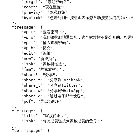
        "forget": "忘记密码？",

        "reset": "现在重置",

        "pravicy": "隐私政策",

        "byclick": "点击'注册'按钮即表示您自动接受我们的{a}，
    },

    "treepage": {

        "vp_t": "查看密码：",

        "vp_p": "我们很抱歉地通知您，这个家族树不是公开的。您
        "vp_i": "输入查看密码",

        "vp_b": "提交",

        "edit": "编辑",

        "new": "新成员",

        "link": "家族树链接",

        "fam": "的家族树：",

        "share": "分享",

        "share_f": "分享到Facebook",

        "share_t": "分享到Twitter",

        "share_w": "分享到WhatsApp",

        "share_e": "通过电子邮件发送",

        "pdf": "导出为PDF"

    },

    "heritage": {

        "title": "家族传承：",

        "link": "将此成员链接为家族成员的父母："

    },

    "detailspage": {
