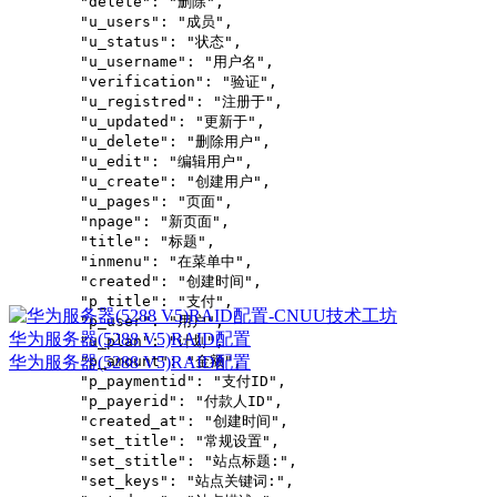
        "delete": "删除",

        "u_users": "成员",

        "u_status": "状态",

        "u_username": "用户名",

        "verification": "验证",

        "u_registred": "注册于",

        "u_updated": "更新于",

        "u_delete": "删除用户",

        "u_edit": "编辑用户",

        "u_create": "创建用户",

        "u_pages": "页面",

        "npage": "新页面",

        "title": "标题",

        "inmenu": "在菜单中",

        "created": "创建时间",

        "p_title": "支付",

        "p_user": "用户",

华为服务器(5288 V5)RAID配置
        "u_plan": "计划",

        "p_amount": "金额",

华为服务器(5288 V5)RAID配置
        "p_paymentid": "支付ID",

        "p_payerid": "付款人ID",

        "created_at": "创建时间",

        "set_title": "常规设置",

        "set_stitle": "站点标题:",

        "set_keys": "站点关键词:",
