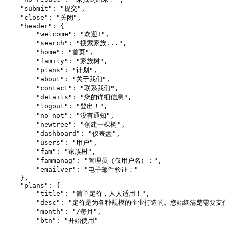
    "submit": "提交",

    "close": "关闭",

    "header": {

        "welcome": "欢迎!",

        "search": "搜索家族...",

        "home": "首页",

        "family": "家族树",

        "plans": "计划",

        "about": "关于我们",

        "contact": "联系我们",

        "details": "您的详细信息",

        "logout": "登出！",

        "no-not": "没有通知",

        "newtree": "创建一棵树",

        "dashboard": "仪表盘",

        "users": "用户",

        "fam": "家族树",

        "fammanag": "管理员（仅用户名）：",

        "emailver": "电子邮件验证："

    },

    "plans": {

        "title": "简单定价，人人适用！",

        "desc": "定价是为各种规模的企业打造的。您始终清楚需要支
        "month": "/每月",

        "btn": "开始使用"
