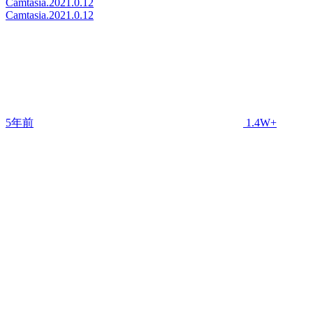
Camtasia.2021.0.12
Camtasia.2021.0.12
5年前
1.4W+