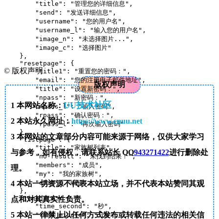
        "title": "管理您的详细信息",

        "send": "发送详细信息",

        "username": "您的用户名",

        "username_l": "输入您的用户名",

        "image_n": "未选择图片...",

        "image_c": "选择图片"

    },

    "resetpage": {

©
版权声明
        "title1": "重置您的密码：",

        "email": "您的注册电子邮件地址",

版权声明
        "title": "设置新密码：",

        "npass": "新密码：",

UU技术社区
1
本网站名称：
        "npass_l": "输入密码",

        "rpass": "确认密码：",

2
本站永久网址：
https://www.cnuu.net
        "rpass_l": "再次输入密码"

    },

3
本网站的文章部分内容可能来源于网络，仅供大家学习
    "listpage": {

        "title": "家族树列表",

与参考，如有侵权，请联系站长 QQ
943271422
进行删除处
        "no-result": "未找到结果！",

        "members": "成员",

理。
        "my": "我的家族树",

        "edit": "编辑"

4
本站一切资源不代表本站立场，并不代表本站赞同其观
    },

    "timedate": {

点和对其真实性负责。
        "time_second": "秒",

5
本站一律禁止以任何方式发布或转载任何违法的相关信
        "time_minute": "分钟",
