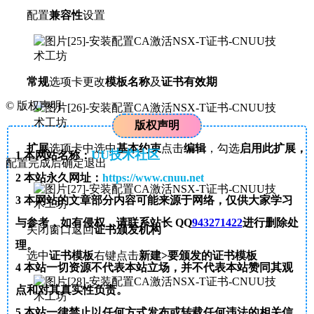
配置
兼容性
设置
常规
选项卡更改
模板名称
及
证书有效期
©
版权声明
版权声明
扩展
选项卡中选中
基本约束
点击
编辑
，勾选
启用此扩展，
UU技术社区
1
本网站名称：
配置完成后确定退出
2
本站永久网址：
https://www.cnuu.net
3
本网站的文章部分内容可能来源于网络，仅供大家学习
与参考，如有侵权，请联系站长 QQ
943271422
进行删除处
关闭窗口返回
证书颁发机构
理。
选中
证书模板
右键点击
新建>要颁发的证书模板
4
本站一切资源不代表本站立场，并不代表本站赞同其观
点和对其真实性负责。
5
本站一律禁止以任何方式发布或转载任何违法的相关信