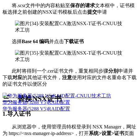
将.scsr文件中的内容粘贴至
保存的请求
文本框中，证书模
板选择之前创建的NSX证书模板后点击
提交
申请
选择
Base 64 编码
并点击
下载证书
此时将得到一个.cer证书文件，重复相同步骤
分别
申请并
下载
对应
的其他证书文件，
注意
使用对应的文件名重命名下载
的证书文件以便区分
三、替换NSX证书
华为服务器(5288 V5)RAID配置
华为服务器(5288 V5)RAID配置
1.导入证书
从浏览器中，使用管理员特权登录到 NSX Manager，网址
为 https://<nsx-manager-ip-address>，打开
系统>设置>证书
页面