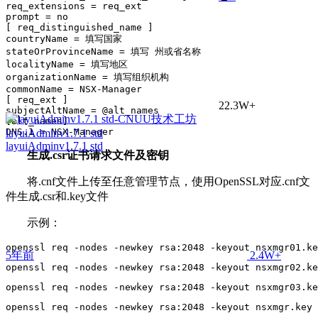
req_extensions = req_ext

prompt = no

[ req_distinguished_name ]

countryName = 填写国家

stateOrProvinceName = 填写 州或省名称

localityName = 填写地区

organizationName = 填写组织机构

commonName = NSX-Manager

[ req_ext ]

22.3W+
subjectAltName = @alt_names

[alt_names]

layuiAdminv1.7.1 std
layuiAdminv1.7.1 std
生成.csr证书请求文件及密钥
将.cnf文件上传至任意管理节点，使用OpenSSL对应.cnf文
件生成.csr和.key文件
示例：
openssl req -nodes -newkey rsa:2048 -keyout nsxmgr01.ke
5年前
2.4W+
openssl req -nodes -newkey rsa:2048 -keyout nsxmgr02.ke
openssl req -nodes -newkey rsa:2048 -keyout nsxmgr03.ke
openssl req -nodes -newkey rsa:2048 -keyout nsxmgr.key