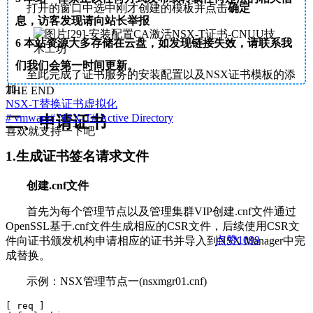
打开的窗口中选中刚才创建的模板并点击
确定
息，访客发现请向站长举报
6
本站资源大多存储在云盘，如发现链接失效，请联系我
们我们会第一时间更新。
至此完成了证书服务的安装配置以及NSX证书模板的添
加。
THE END
NSX-T替换证书
虚拟化
# vmware
# NSX-T
# Active Directory
二、申请证书
喜欢就支持一下吧
1.生成证书签名请求文件
创建.cnf文件
首先为每个管理节点以及管理集群VIP创建.cnf文件通过
OpenSSL基于.cnf文件生成相应的CSR文件，后续使用CSR文
点赞
1099
件向证书颁发机构申请相应的证书并导入到NSX Manager中完
成替换。
示例：NSX管理节点一(nsxmgr01.cnf)
[ req ]
