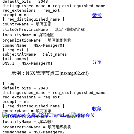
default_bits = 2048

distinguished_name = req_distinguished_name

req_extensions = req_ext

prompt = no

赞赏
[ req_distinguished_name ]

countryName = 填写国家

stateOrProvinceName = 填写 州或省名称

localityName = 填写地区

organizationName = 填写组织机构

commonName = NSX-Manager01

[ req_ext ]

subjectAltName = @alt_names

[alt_names]

分享
示例：NSX管理节点二(nsxmgr02.cnf)
[ req ]

default_bits = 2048

distinguished_name = req_distinguished_name

req_extensions = req_ext

prompt = no

[ req_distinguished_name ]

收藏
countryName = 填写国家

stateOrProvinceName = 填写 州或省名称

localityName = 填写地区

organizationName = 填写组织机构

commonName = NSX-Manager02
