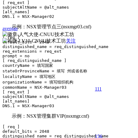
[ req_ext ]

subjectAltName = @alt_names

[alt_names]

DNS.1 = NSX-Manager02
示例：NSX管理节点三(nsxmgr03.cnf)
avenjan
[ req ]

关注
default_bits = 2048

distinguished_name = req_distinguished_name

req_extensions = req_ext

prompt = no

[ req_distinguished_name ]

countryName = 填写国家

stateOrProvinceName = 填写 州或省名称

localityName = 填写地区

organizationName = 填写组织机构

commonName = NSX-Manager03

111
[ req_ext ]

subjectAltName = @alt_names

[alt_names]

示例：NSX管理集群VIP(nsxmgr.cnf)
[ req ]

default_bits = 2048

distinguished_name = req_distinguished_name

15
6