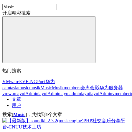
开启精彩搜索
热门搜索
VMware
EVE-NG
Pnet
华为
camtasia
music
musik
Music
Musik
members
会声会影
华为服务器
vmware
ayuiAdmin
layuiAdmin
layuiadmin
layui
layuiAdminv
member
i
文章
用户
搜索[
Music
]，共找到
1
个文章