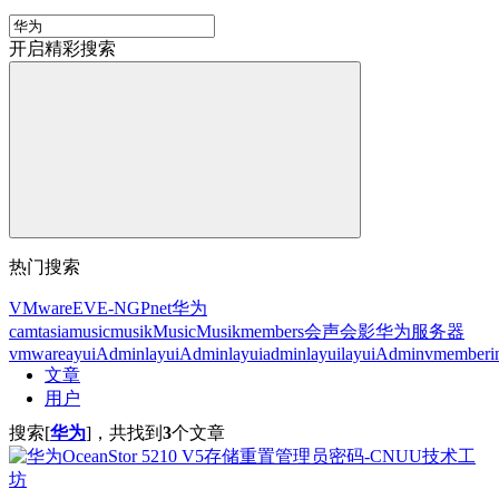
开启精彩搜索
热门搜索
VMware
EVE-NG
Pnet
华为
camtasia
music
musik
Music
Musik
members
会声会影
华为服务器
vmware
ayuiAdmin
layuiAdmin
layuiadmin
layui
layuiAdminv
member
i
文章
用户
搜索[
华为
]，共找到
3
个文章